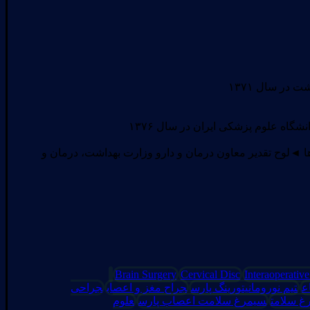
اه علوم پزشکی ایران در سال ۱۳۷۶
ا ◄لوح تقدیر معاون درمان و دارو وزارت بهداشت، درمان و
Brain Surgery
Cervical Disc
Interaoperativ
ع
تیم نورومانیتورینگ پارس
جراح مغز و اعصاب
جراحی
غ سلامت
سیمرغ سلامت اعصاب پارس
علوم