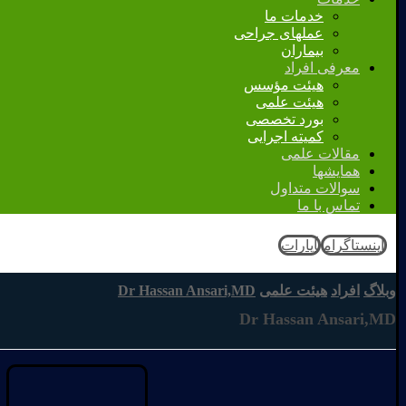
خدمات ما
عملهای جراحی
بیماران
معرفی افراد
هیئت مؤسس
هیئت علمی
بورد تخصصی
کمیته اجرایی
مقالات علمی
همایشها
سوالات متداول
تماس با ما
اینستاگرام
آپارات
وبلاگ
افراد
هیئت علمی
Dr Hassan Ansari,MD
Dr Hassan Ansari,MD