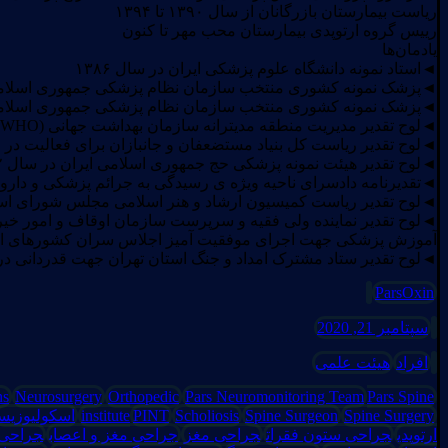
ریاست بیمارستان بازرگانان از سال ۱۳۹۰ تا ۱۳۹۴
رییس گروه ارتوپدی بیمارستان محب مهر تا کنون
یادمان‌ها
◄استاد نمونه دانشگاه علوم پزشکی ایران در سال ۱۳۸۶
◄پزشک نمونه کشوری منتخب سازمان نظام پزشکی جمهوری اسلامی ایر
◄پزشک نمونه کشوری منتخب سازمان نظام پزشکی جمهوری اسلامی ایر
◄لوح تقدیر مدیریت منطقه مدیترانه سازمان بهداشت جهانی (WHO) جهت اجرای موفقیت آمیز مرحله دوم برنامه توسعه مدیریت در بهداشت در سال ۱۳۷۱
◄لوح تقدیر ریاست کل بنیاد مستضعفان و جانبازان برای فعالیت در
◄لوح تقدیر هیئت نمونه پزشکی حج جمهوری اسلامی ایران در سال ۱۳۷۲
◄تقدیرنامه دادسرای ناحیه ویژه ی رسیدگی به جرائم پزشکی و داروئ
◄لوح تقدیر ریاست کمیسیون ارشاد و هنر اسلامی مجلس شورای اسلامی
◄لوح تقدیر نماینده ولی فقیه و سرپرست سازمان اوقاف و امور خیری
آموزش پزشکی جهت اجرای موفقیت آمیز اجلاس سران کشورهای اسلامی
◄لوح تقدیر ستاد مشترک امداد و جنگ استان تهران جهت قدردانی در طول ۸ سال دفاع مقدس در 
ParsOxin
سپتامبر 21, 2020
افراد
هیئت علمی
ns
Neurosurgery
Orthopedic
Pars Neuromonitoring Team
Pars Spine
Spine Surgery
Spine Surgeon
Scholiosis
PINT
institute
اسکولیوزیس
ارتوپدی
جراحی ستون فقرات
جراحی مغز
جراحی مغز و اعصاب
جراحی 