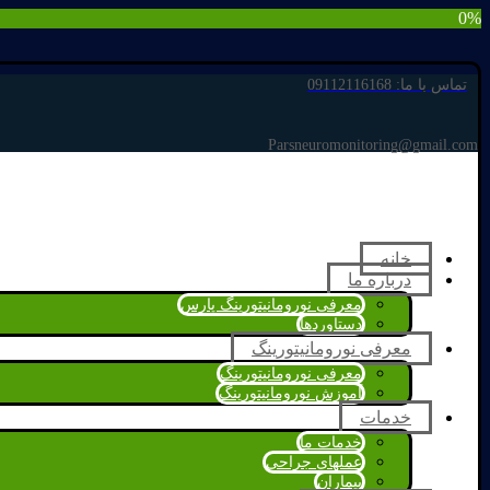
0%
تماس با ما: 09112116168
Parsneuromonitoring@gmail.com
خانه
درباره ما
معرفی نورومانیتورینگ پارس
دستاوردها
معرفی نورومانیتورینگ
معرفی نورومانیتورینگ
آموزش نورومانیتورینگ
خدمات
خدمات ما
عملهای جراحی
بیماران