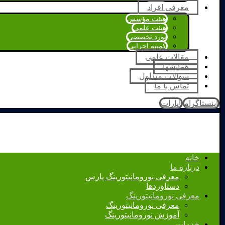
معرفی افراد
هیئت مؤسس
هیئت علمی
بورد تخصصی
کمیته اجرایی
مقالات علمی
همایشها
سوالات متداول
تماس با ما
اینستاگرام
آپارات
خانه
درباره ما
معرفی نورومانیتورینگ پارس
دستاوردها
معرفی نورومانیتورینگ
معرفی نورومانیتورینگ
آموزش نورومانیتورینگ
خدمات