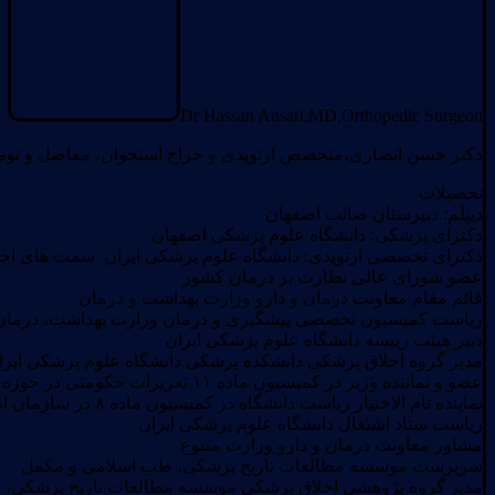
Dr Hassan Ansari,MD,Orthopedic Surgeon
دکتر حسن انصاری،متخصص ارتوپدی و جراح استخوان، مفاصل و تومو
تحصیلات
دیپلم: دبیرستان صائب اصفهان
دکترای پزشکی: دانشگاه علوم پزشکی اصفهان
دکترای تخصصی ارتوپدی: دانشگاه علوم پزشکی ایران سمت های اجر
عضو شورای عالی نظارت بر درمان کشور
قائم مقام معاونت درمان و دارو وزارت بهداشت و درمان
ریاست کمیسیون تخصصی پیشگیری و درمان وزارت بهداشت، درمان
دبیر هیئت رییسه دانشگاه علوم پزشکی ایران
مدیر گروه اخلاق پزشکی دانشکده پزشکی دانشگاه علوم پزشکی ایرا
عضو و نماینده وزیر در کمیسیون ماده ۱۱ تعزیرات حکومتی در حوزه علوم پزشکی ایران
نماینده تام الاختیار ریاست دانشگاه در کمیسیون ماده ۸ در سازمان انرژی اتمی
ریاست ستاد اشتغال دانشگاه علوم پزشکی ایران
مشاور معاونت درمان و دارو وزارت متبوع
سرپرست موسسه مطالعات تاریخ پزشکی، طب اسلامی و مکمل
مدیر گروه پژوهشی اخلاق پزشکی موسسه مطالعات تاریخ پزشکی،