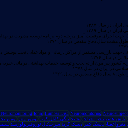
ان در سال ۱۳۸۷
ان در سال ۱۳۸۹
 طول هشت سال دفاع مقدس در سال ۱۳۷۱
ی جهت بازرسی مستمر از مراکز درمانی و مواد غذایی تحت پوشش دانشگ
 در سال ۱۳۷۶
ه کشور پیرامون ارائه بحث و توسعه خدمات بهداشتی درمانی خیریه ه
 در ایران در سال ۱۳۷۸
سال ۱۳۶۹
e Neuromonitoring
Ionm
Lumbar Disc
Neuromonitoring
Neurosurgeo
پایش عصب حین جراحی
تشنج
تنگی کانال کمری
تومور مغز
تومور نخا
مغزواعصاب
دیسک کمر
دیسک گردن
سرجیکال نوروفیزیولوژیست
سیمر