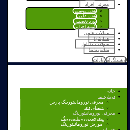
معرفی افراد
هیئت مؤسس
هیئت علمی
بورد تخصصی
کمیته اجرایی
مقالات علمی
همایشها
سوالات متداول
تماس با ما
اینستاگرام
آپارات
خانه
درباره ما
معرفی نورومانیتورینگ پارس
دستاوردها
معرفی نورومانیتورینگ
معرفی نورومانیتورینگ
آموزش نورومانیتورینگ
خدمات