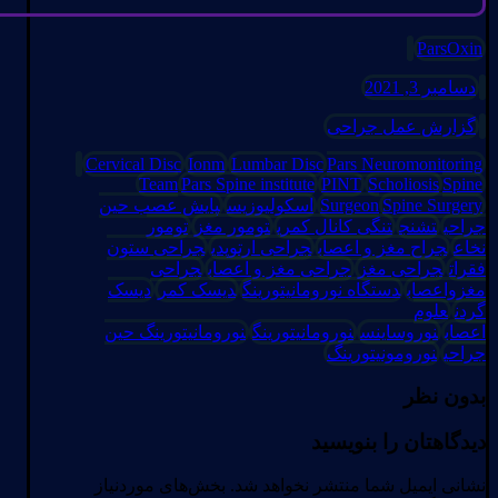
ParsOxin
دسامبر 3, 2021
گزارش عمل جراحی
Cervical Disc
Ionm
Lumbar Disc
Pars Neuromonitoring
Team
Pars Spine institute
PINT
Scholiosis
Spine
Spine Surgery
Surgeon
اسکولیوزیس
پایش عصب حین
جراحی
تشنج
تنگی کانال کمری
تومور مغز
تومور
نخاع
جراح مغز و اعصاب
جراحی ارتوپدی
جراحی ستون
فقرات
جراحی مغز
جراحی مغز و اعصاب
جراحی
مغزواعصاب
دستگاه نورومانیتورینگ
دیسک کمر
دیسک
گردن
علوم
اعصاب
نوروساینس
نورومانیتورینگ
نورومانیتورینگ حین
جراحی
نورومونیتورینگ
بدون نظر
دیدگاهتان را بنویسید
نشانی ایمیل شما منتشر نخواهد شد.
بخش‌های موردنیاز