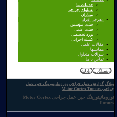
خدمات ما
عملهای جراحی
بیماران
معرفی افراد
هیئت مؤسس
هیئت علمی
بورد تخصصی
کمیته اجرایی
مقالات علمی
همایشها
سوالات متداول
تماس با ما
اینستاگرام
آپارات
وبلاگ
گزارش عمل جراحی
نورومانیتورینگ حین عمل
جراحی Motor Cortex Tumors
نورومانیتورینگ حین عمل جراحی Motor Cortex
Tumors