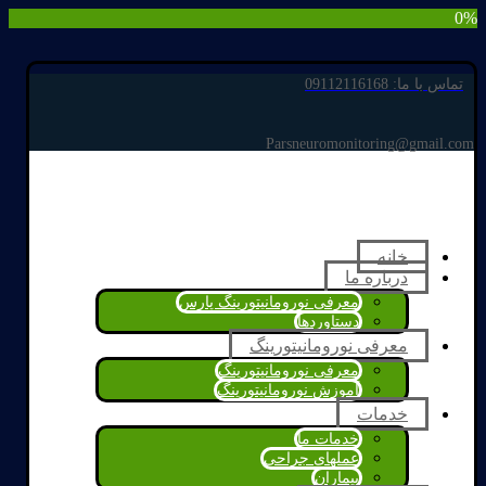
0%
تماس با ما: 09112116168
Parsneuromonitoring@gmail.com
خانه
درباره ما
معرفی نورومانیتورینگ پارس
دستاوردها
معرفی نورومانیتورینگ
معرفی نورومانیتورینگ
آموزش نورومانیتورینگ
خدمات
خدمات ما
عملهای جراحی
بیماران