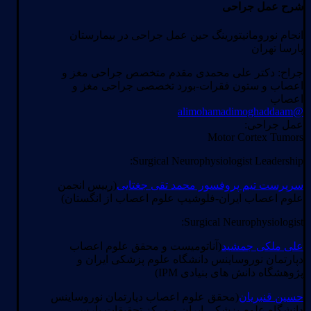
شرح عمل جراحی
انجام نورومانیتورینگ حین عمل جراحی در بیمارستان
پارسا تهران
جراح: دکتر علی محمدی مقدم متخصص جراحی مغز و
اعصاب و ستون فقرات-بورد تخصصی جراحی مغز و
اعصاب
@alimohamadimoghaddaam
عمل جراحی:
Motor Cortex Tumors
Surgical Neurophysiologist Leadership:
سرپرست تیم پروفسور محمد تقی جغتایی
(رییس انجمن
علوم اعصاب ایران-فلوشیپ علوم اعصاب از انگستان)
Surgical Neurophysiologist:
علی ملکی جمشید
(آناتومیست و محقق علوم اعصاب
دپارتمان نوروساینس دانشگاه علوم پزشکی ایران و
پژوهشگاه دانش های بنیادی IPM)
حسین قنبریان
(محقق علوم اعصاب دپارتمان نوروساینس
دانشگاه علوم پزشکی ایران و مرکز تحقیقات پارس