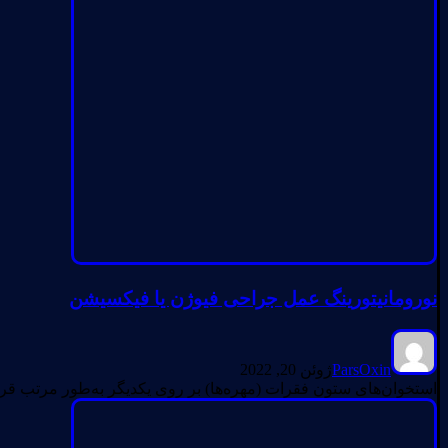
نورومانیتورینگ عمل جراحی فیوژن یا فیکسیشن
ParsOxin
ژوئن 20, 2022
استخوان‌های ستون فقرات (مهره‌ها) بر روی یکدیگر به‌طور مرتب قرار