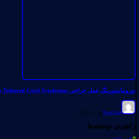
نورومانیتورینگ عمل جراحی Tethered Cord Syndrome سندروم تترکورد
ParsOxin
می 23, 2022
راهبری نوشته‌ها