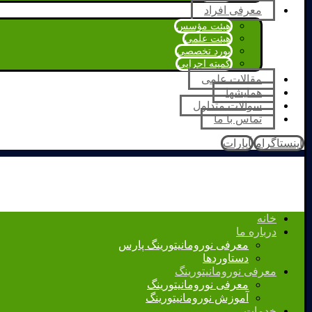
معرفی افراد
هیئت مؤسس
هیئت علمی
بورد تخصصی
کمیته اجرایی
مقالات علمی
همایشها
سوالات متداول
تماس با ما
اینستاگرام
آپارات
خانه
درباره ما
معرفی نورومانیتورینگ پارس
دستاوردها
معرفی نورومانیتورینگ
معرفی نورومانیتورینگ
آموزش نورومانیتورینگ
خدمات