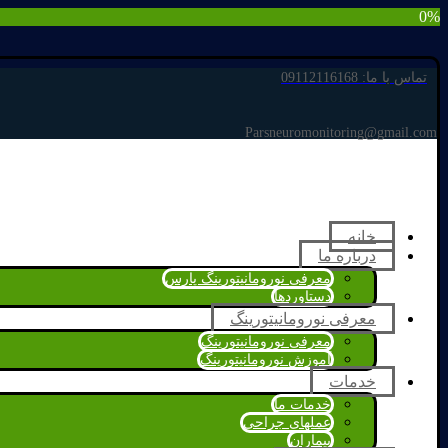
0%
تماس با ما: 09112116168
Parsneuromonitoring@gmail.com
خانه
درباره ما
معرفی نورومانیتورینگ پارس
دستاوردها
معرفی نورومانیتورینگ
معرفی نورومانیتورینگ
آموزش نورومانیتورینگ
خدمات
خدمات ما
عملهای جراحی
بیماران