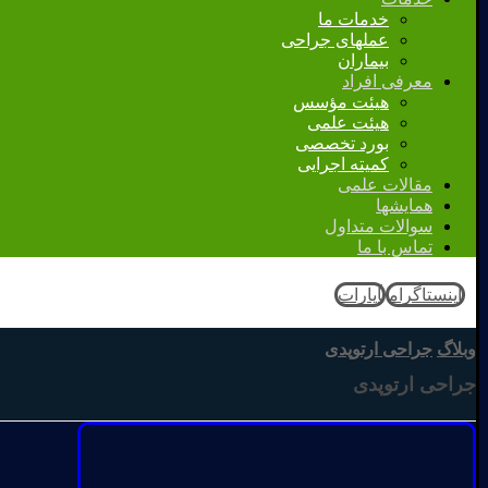
خدمات ما
عملهای جراحی
بیماران
معرفی افراد
هیئت مؤسس
هیئت علمی
بورد تخصصی
کمیته اجرایی
مقالات علمی
همایشها
سوالات متداول
تماس با ما
اینستاگرام
آپارات
وبلاگ
جراحی ارتوپدی
جراحی ارتوپدی