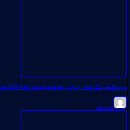
نورومانیتورینگ عمل جراحی Revision ASF And canal stenosis جراحی مجدد وسیله گذاری گردن.تنگی و میلوپاتی
ParsOxin
ژوئن 1, 2022