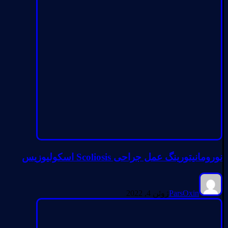
نورومانیتورینگ عمل جراحی Scoliosis اسکولیوزیس
ParsOxin
ژوئن 4, 2022