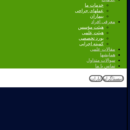
خدمات ما
عملهای جراحی
بیماران
معرفی افراد
هیئت مؤسس
هیئت علمی
بورد تخصصی
کمیته اجرایی
مقالات علمی
همایشها
سوالات متداول
تماس با ما
اینستاگرام
آپارات