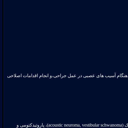
هنگام آسیب های عصبی در عمل جراحی،و انجام اقدامات اصلاحی
جراحی ستون فقرات، برخی جراحی های مغز، اندآرترکتومی کاروتید، انوریسم آئورت، جراحی های گوش و حلق و بینی مانند نوروم اکوستیک (acoustic neuroma, vestibular schwanoma)، پاروتیدکتومی و