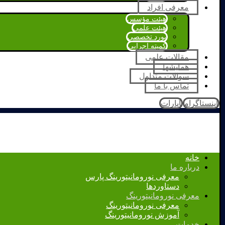
معرفی افراد
هیئت مؤسس
هیئت علمی
بورد تخصصی
کمیته اجرایی
مقالات علمی
همایشها
سوالات متداول
تماس با ما
اینستاگرام
آپارات
خانه
درباره ما
معرفی نورومانیتورینگ پارس
دستاوردها
معرفی نورومانیتورینگ
معرفی نورومانیتورینگ
آموزش نورومانیتورینگ
خدمات