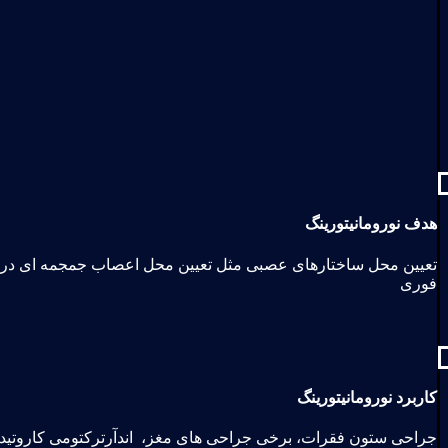
هدف نورومانیتورینگ
تعیین محل ساختارهای عصبی مثل تعیین محل اعصاب جمجمه ای در ع
فوری
کاربرد نورومانیتورینگ