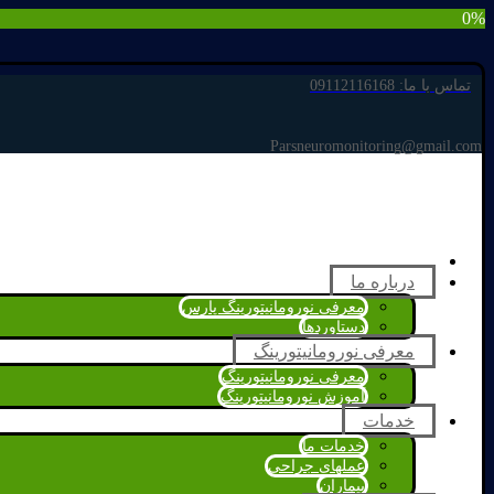
0%
تماس با ما: 09112116168
Parsneuromonitoring@gmail.com
خانه
درباره ما
معرفی نورومانیتورینگ پارس
دستاوردها
معرفی نورومانیتورینگ
معرفی نورومانیتورینگ
آموزش نورومانیتورینگ
خدمات
خدمات ما
عملهای جراحی
بیماران